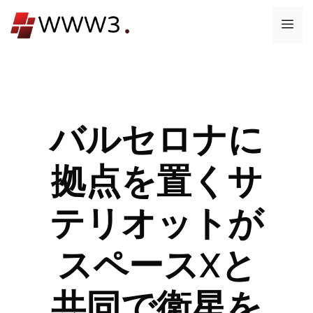
コ
メ
ン
テ
ニ
ン
ツ
ュ
へ
ス
バルセロナに
ー
キ
ッ
拠点を置くサ
プ
テリオットが
スペースXと
共同で衛星を