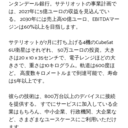
ンタンデール銀行。サテリオットの事業計画で
は、2027年に5億ユーロの収益を見込んでい
る。
2030年には売上高10億ユーロ、EBITDAマー
ジンは60%以上を目指します。
サテリオットが7月に打ち上げる4機のCubeSat
6U衛星はそれぞれ、
50万ユーロの投資。大き
さは20 x 10 x 35センチで、
電子レンジほどの大
きさで、重さは10キログラム。軌道は600度ほ
ど。
高度数キロメートルまで到達可能で、寿命
は5年以上です。
彼らの技術は、800万台以上のデバイスに接続
を提供する。
すでにサービスに加入している企
業はもちろん、中小企業、行政機関、大企業な
ど、さまざまなユースケースにご利用いただけ
ます。