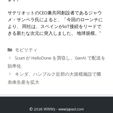
サテリオットのCEO兼共同創設者であるジャウ
メ・サンペラ氏によると、「今回のローンチに
より、
同社は、スペインがIoT接続をリードで
きる新たな次元に突入しました。
地球規模。”
カ
モビリティ
テ
Scurri が HelloDone を買収し、GenAI で配送を
ゴ
効率化
リ
キンダ、ハンブルク近郊の大規模施設で菌
ー
糸体生産を拡大
© 2026 WWW3 -
www3@aol.com