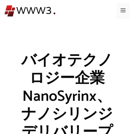
コ
メ
ン
テ
ニ
ン
ツ
ュ
へ
ス
バイオテクノ
ー
キ
ッ
ロジー企業
プ
NanoSyrinx、
ナノシリンジ
デリバリープ