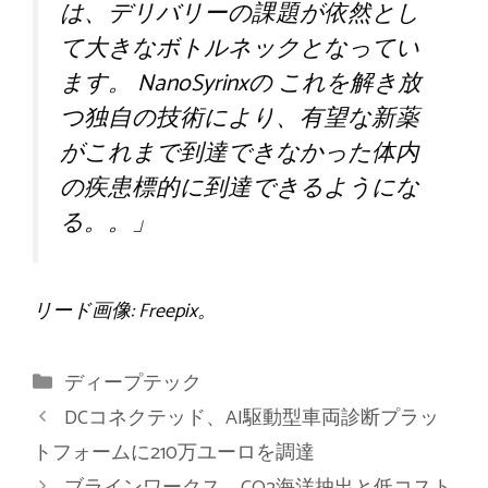
は、デリバリーの課題が依然とし
て大きなボトルネックとなってい
ます。
NanoSyrinxの
これを解き放
つ独自の技術により、有望な新薬
がこれまで到達できなかった体内
の疾患標的に到達できるようにな
る。
。」
リード画像: Freepix。
カ
ディープテック
テ
DCコネクテッド、AI駆動型車両診断プラッ
ゴ
トフォームに210万ユーロを調達
リ