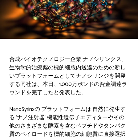
合成バイオテクノロジー企業
ナノシリンクス
、
生物学的治療薬の標的細胞内送達のための新し
いプラットフォームとしてナノシリンジを開発
する同社は、本日、1,000万ポンドの資金調達ラ
ウンドを完了したと発表した。
NanoSyrinxの
プラットフォームは
自然に発生す
る
‘
ナノ注射器
‘
機能性遺伝子エディターやその
他のさまざまな酵素を含むペプチドやタンパク
質のペイロードを標的細胞の細胞質に直接選択