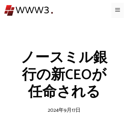
コ
メ
ン
テ
ニ
ン
ツ
ュ
へ
ス
ノースミル銀
ー
キ
ッ
行の新CEOが
プ
任命される
2024年9月17日