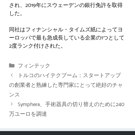
され、2019年にスウェーデンの銀行免許を取得
した。
同社はフィナンシャル・タイムズ紙によってヨ
ーロッパで最も急成長している企業の1つとして
2度ランク付けされた。
カ
フィンテック
テ
トルコのハイテクブーム：スタートアップ
ゴ
の創業者と熟練した専門家にとって絶好のチャ
リ
ンス
ー
Symphera、手術器具の切り替えのために240
万ユーロを調達