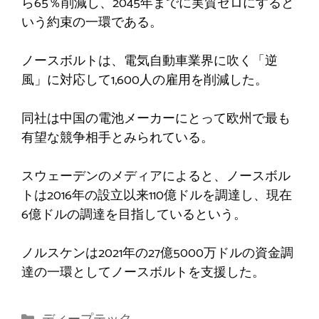
ら65％削減し、2045年までに実質ゼロにすると
いう約束の一環である。
ノースボルトは、電気自動車業界に吹く「逆
風」に対応して1,600人の雇用を削減した。
同社は中国の電池メーカーにとって欧州で最も
有望な競争相手とみられている。
スウェーデンのメディアによると、ノースボル
トは2016年の設立以来110億ドルを調達し、現在
6億ドルの調達を目指しているという。
ノルスケンは2021年の27億5000万ドルの資金調
達の一環としてノースボルトを支援した。
カ