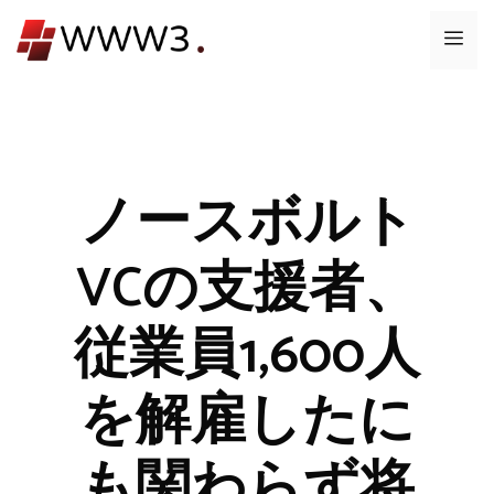
コ
メ
ン
テ
ニ
ン
ツ
ュ
へ
ス
ノースボルト
ー
キ
ッ
VCの支援者、
プ
従業員1,600人
を解雇したに
も関わらず将