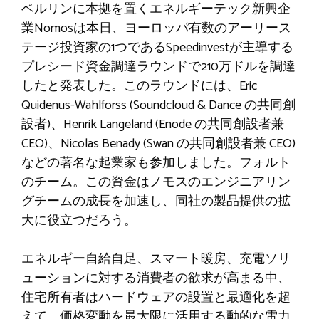
ベルリンに本拠を置くエネルギーテック新興企
業Nomosは本日、ヨーロッパ有数のアーリース
テージ投資家の1つであるSpeedinvestが主導する
プレシード資金調達ラウンドで21​​0万ドルを調達
したと発表した。このラウンドには、Eric
Quidenus-Wahlforss (Soundcloud & Dance の共同創
設者)、Henrik Langeland (Enode の共同創設者兼
CEO)、Nicolas Benady (Swan の共同創設者兼 CEO)
などの著名な起業家も参加しました。フォルト
のチーム。この資金はノモスのエンジニアリン
グチームの成長を加速し、同社の製品提供の拡
大に役立つだろう。
エネルギー自給自足、スマート暖房、充電ソリ
ューションに対する消費者の欲求が高まる中、
住宅所有者はハードウェアの設置と最適化を超
えて、価格変動を最大限に活用する動的な電力