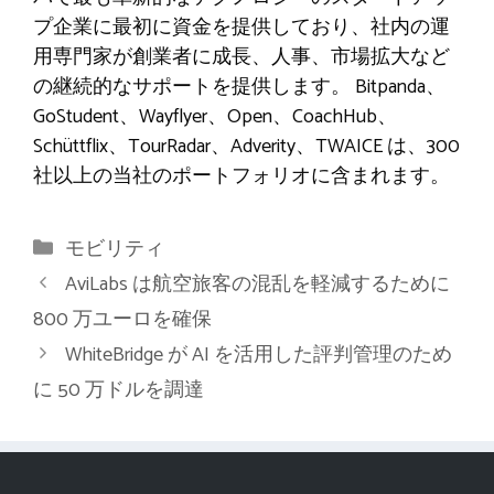
プ企業に最初に資金を提供しており、社内の運
用専門家が創業者に成長、人事、市場拡大など
の継続的なサポートを提供します。 Bitpanda、
GoStudent、Wayflyer、Open、CoachHub、
Schüttflix、TourRadar、Adverity、TWAICE は、300
社以上の当社のポートフォリオに含まれます。
カ
モビリティ
テ
AviLabs は航空旅客の混乱を軽減するために
ゴ
800 万ユーロを確保
リ
WhiteBridge が AI を活用した評判管理のため
ー
に 50 万ドルを調達