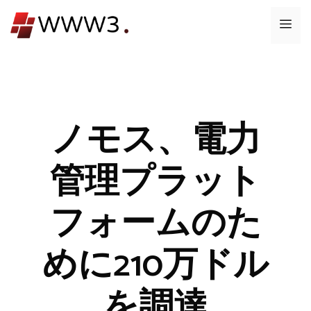
コ
メ
ン
テ
ニ
ン
ツ
ュ
へ
ス
ノモス、電力
ー
キ
ッ
管理プラット
プ
フォームのた
めに210万ドル
を調達