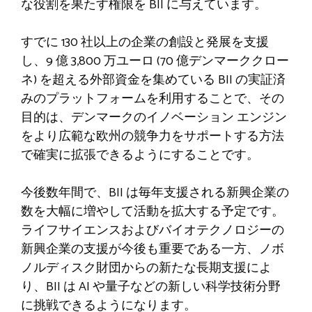
な役割を果たす権限を BII に与えています。
すでに 130 社以上の企業の創設と発展を支援
し、9 億 3,800 万ユーロ (70 億デンマーククロー
ネ) を超える外部資金を集めている BII の実証済
みのプラットフォームを利用することで、その
目的は、デンマークのイノベーション エンジン
をより広範な欧州の競争力をサポートする方法
で確実に拡張できるようにすることです。
今後数年間で、BII は毎年支援される新興企業の
数を大幅に増やして活動を拡大する予定です。
ライフサイエンスおよびバイオテクノロジーの
新興企業の支援が今後も重要である一方、ノボ
ノルディスク財団からの新たな長期支援によ
り、BII は AI や量子などの新しい科学技術分野
に挑戦できるようになります。