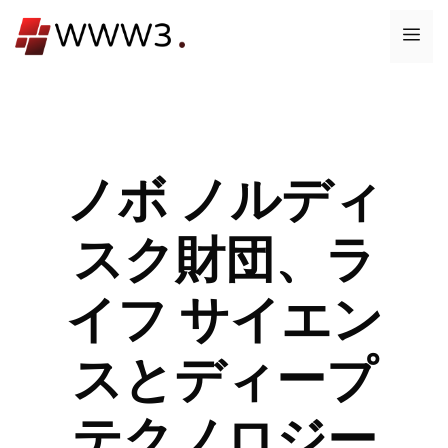
コ
メ
ン
テ
ニ
ン
ツ
ュ
へ
ス
ノボ ノルディ
ー
キ
ッ
スク財団、ラ
プ
イフ サイエン
スとディープ
テクノロジー