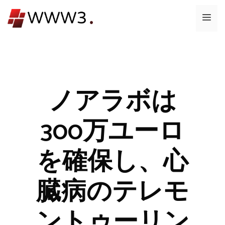
コ
メ
ン
テ
ニ
ン
ツ
ュ
へ
ス
ノアラボは
ー
キ
ッ
300万ユーロ
プ
を確保し、心
臓病のテレモ
ントゥーリン