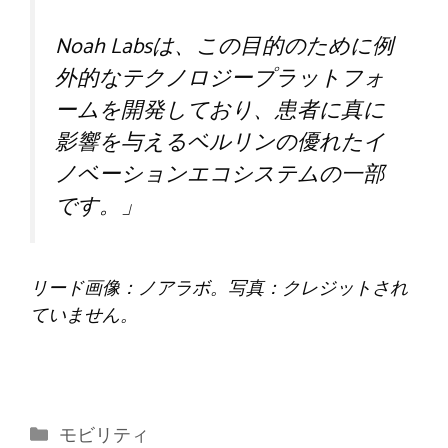
Noah Labsは、この目的のために例
外的なテクノロジープラットフォ
ームを開発しており、患者に真に
影響を与えるベルリンの優れたイ
ノベーションエコシステムの一部
です。」
リード画像：ノアラボ。写真：クレジットされ
ていません。
カ
モビリティ