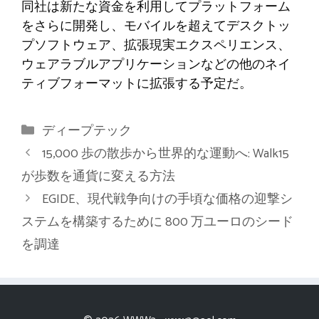
同社は新たな資金を利用してプラットフォーム
をさらに開発し、モバイルを超えてデスクトッ
プソフトウェア、拡張現実エクスペリエンス、
ウェアラブルアプリケーションなどの他のネイ
ティブフォーマットに拡張する予定だ。
カ
ディープテック
テ
15,000 歩の散歩から世界的な運動へ: Walk15
ゴ
が歩数を通貨に変える方法
リ
EGIDE、現代戦争向けの手頃な価格の迎撃シ
ー
ステムを構築するために 800 万ユーロのシード
を調達