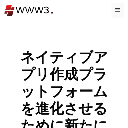
コ
メ
ン
テ
ニ
ン
ツ
ュ
へ
ス
ネイティブア
ー
キ
ッ
プリ作成プラ
プ
ットフォーム
を進化させる
ために新たに