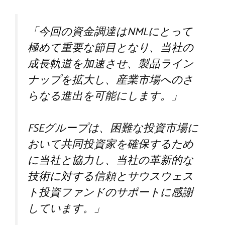
「今回の資金調達はNMLにとって
極めて重要な節目となり、当社の
成長軌道を加速させ、製品ライン
ナップを拡大し、産業市場へのさ
らなる進出を可能にします。」
FSEグループは、困難な投資市場に
おいて共同投資家を確保するため
に当社と協力し、当社の革新的な
技術に対する信頼とサウスウェス
ト投資ファンドのサポートに感謝
しています。」