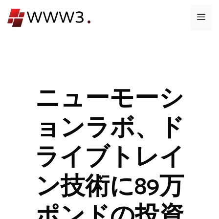
コ
メ
ン
テ
ニ
ン
ツ
ュ
へ
ス
ニューモーシ
ー
キ
ッ
ョンラボ、ド
プ
ライブトレイ
ン技術に89万
ポンドの投資