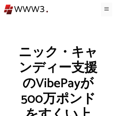
コ
メ
ン
テ
ニ
ン
ツ
ュ
へ
ス
ニック・キャ
ー
キ
ッ
ンディー支援
プ
のVibePayが
500万ポンド
をすくい上