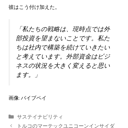
彼はこう付け加えた。
「私たちの戦略は、現時点では外
部投資を望まないことです。私た
ちは社内で構築を続けていきたい
と考えています。外部資金はビジ
ネスの状況を大きく変えると思い
ます。」
画像: バイブペイ
カ
サステイナビリティ
テ
トルコのマーテックユニコーンインサイダ