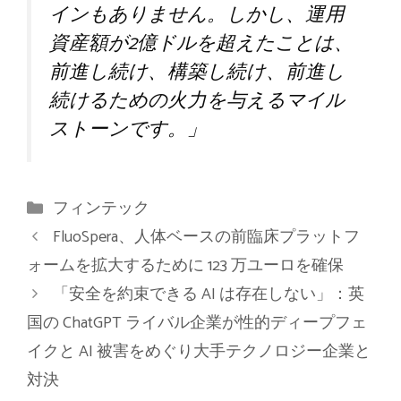
インもありません。しかし、運用
資産額が2億ドルを超えたことは、
前進し続け、構築し続け、前進し
続けるための火力を与えるマイル
ストーンです。」
カ
フィンテック
テ
FluoSpera、人体ベースの前臨床プラットフ
ゴ
ォームを拡大するために 123 万ユーロを確保
リ
「安全を約束できる AI は存在しない」：英
ー
国の ChatGPT ライバル企業が性的ディープフェ
イクと AI 被害をめぐり大手テクノロジー企業と
対決