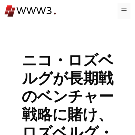
コ
メ
ン
テ
ニ
ン
ツ
ュ
へ
ス
ニコ・ロズベ
ー
キ
ッ
ルグが長期戦
プ
のベンチャー
戦略に賭け、
ロズベルグ・