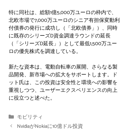
特に同社は、総額1億5,000万ユーロの枠内で、
北欧市場で7,000万ユーロのシニア有担保変動利
付債券の発行に成功し（「北欧債券」）、同時
に既存のシリーズD資金調達ラウンドの延長
（「シリーズD延長」）として最低1,500万ユー
ロの優先株式を調達している。
新たな資本は、電動自転車の展開、さらなる製
品開発、新市場への拡大をサポートします。ド
ット氏は、この投資は安全性と環境への影響を
重視しつつ、ユーザーエクスペリエンスの向上
に役立つと述べた。
カ
モビリティ
テ
NvidiaがNokiaに10億ドル投資