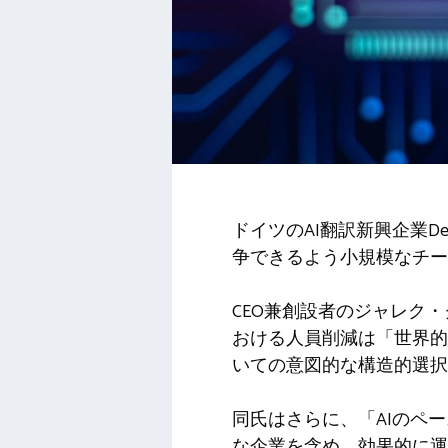
ドイツのAI翻訳新興企業D
争できるよう小規模なチー
CEO兼創設者のジャレク・ク
おける人員削減は「世界的
いての意図的な構造的選択
同氏はさらに、「AIのペ
な企業を含め、効果的に運