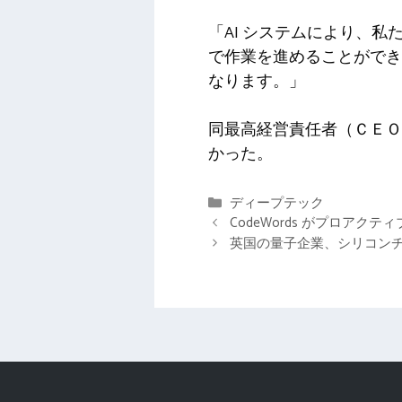
「AI システムにより、
で作業を進めることができ
なります。」
同最高経営責任者（ＣＥＯ
かった。
カ
ディープテック
テ
CodeWords がプロアク
ゴ
英国の量子企業、シリコンチップ
リ
ー