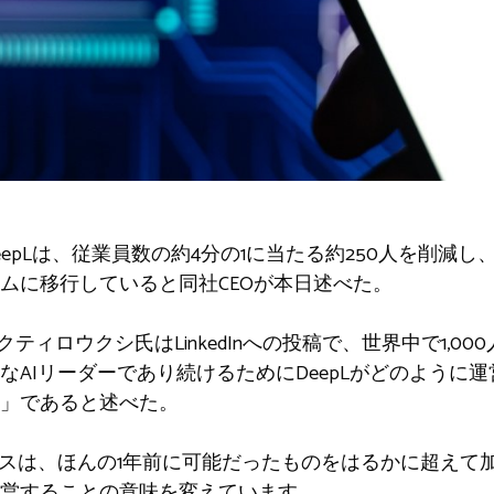
eepLは、従業員数の約4分の1に当たる約250人を削減し
ムに移行していると同社CEOが本日述べた。
ティロウクシ氏はLinkedInへの投稿で、世界中で1,000
なAIリーダーであり続けるためにDeepLがどのように
」であると述べた。
ースは、ほんの1年前に可能だったものをはるかに超えて
営することの意味を変えています。