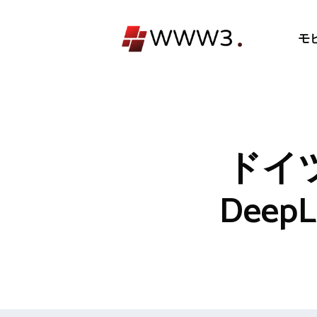
コ
ン
モ
テ
ン
ツ
へ
ス
キ
ドイ
ッ
プ
Dee