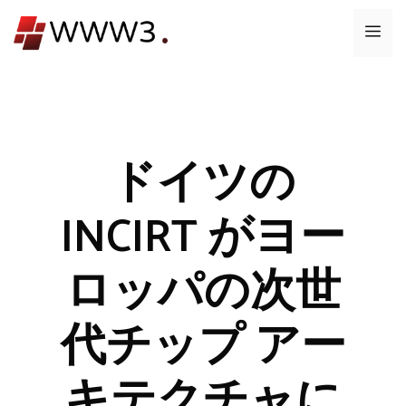
コ
メ
ン
テ
ニ
ン
ツ
ュ
へ
ス
ドイツの
ー
キ
ッ
INCIRT がヨー
プ
ロッパの次世
代チップ アー
キテクチャに