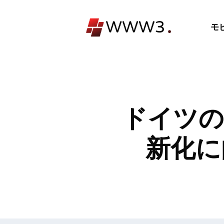
コ
ン
モ
テ
ン
ツ
へ
ス
キ
ドイツの 
ッ
プ
新化に