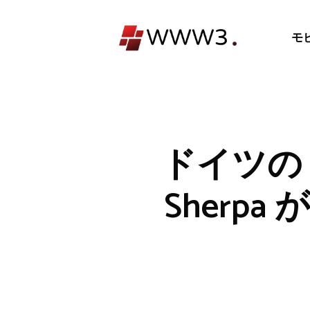
コ
ン
モ
テ
ン
ツ
へ
ス
キ
ドイツの
ッ
プ
Sherp