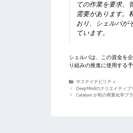
ての作業を要求、
需要があります。
おり、シェルパが
ています。
シェルパは、この資金を企
り組みの推進に使用する予
カ
サステイナビリティ
テ
DeepMindのクリエイテ
ゴ
Catalyxx が初の商業化学
リ
ー