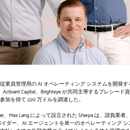
業員管理用の AI オペレーティング システムを開発する新
tal、Activant Capital、Brighteye が共同主導す
加を得て 220 万ドルを調達した。
im Altpeter、Max Lang によって設立された Sherpa 
バイダー、AI エージェントを単一のオペレーティング 