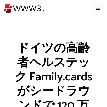
コ
メ
ン
テ
ニ
ン
ツ
ュ
へ
ス
ドイツの高齢
ー
キ
ッ
者ヘルステッ
プ
ク Family.cards
がシードラウ
ンドで 120 万