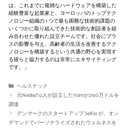
は、これまでに複雑なハードウェアを構築した
経験豊富な起業家と、ヨーロッパのトップテク
ノロジー組織の 1 つで最も困難な技術的課題の
いくつかに取り組んできた技術的な創設者を組
み合わせた優れた設立チームです。社会にプラ
スの影響を与え、高齢者の生活を改善するテク
ノロジーを構築するという共通の野心を実現す
る彼らと協力するのは非常にエキサイティング
です。」
カ
ヘルステック
テ
元Nvidiaの2人が設立したVsimが2150万ドルを
ゴ
調達
リ
デンマークのスタートアップ Self.io が、オン
ー
デマンドでパーソナライズされたウェルネスを