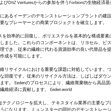
）、およびD11Z Venturesからの参加を伴うForbionの生
にあるイーデンのデモンストレーションプラントの建
要なプレーヤーとの商業プロジェクトを確立します。
ロースを効率的に回復し、ポリエステルを基本的な構成要
しました。これらのコンポーネントは、リヨセル、ビ
理でき、従来の繊維に代わる資源効率の良い代替品を
作成を可能にします。 ​
維リサイクルにおける重要な課題に対処しています。
的な回復です。従来のリサイクル方法は、しばしばダウ
ます。 Eedenのプロセスにより、繊維廃棄物から高品
経済に貢献します。 Eeden.world
enはテクノロジーを拡大し、テキスタイル業界の主要な
うになります。ミュンスターの同社のデモンストレー