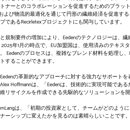
トナーとのコラボレーションを促進するためのプラッ
技術的および物流的最適化を通じて円形の繊維経済を促進す
あるRecirletexプロジェクトにも関与しています。 ​
と規制要件の増加により、Eedenのテクノロジーは、
2025年1月の時点で、EU加盟国は、使用済みのテキ
 Eedenのプロセスは、複雑なブレンド材料を処理し、
トすることができます。 ​
edenの革新的なアプローチに対する強力なサポートを表明し
ex Hoffmannは、「Eedenは、技術的に実現可能で
維リサイクルを作成できる先駆的なソリューションを開発
jörnLangは、「初期の投資家として、チームがどのよ
ナーシップに変えたかを見るのは素晴らしいことです。 