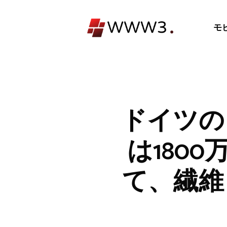
コ
ン
モ
テ
ン
ツ
へ
ス
キ
ドイツの
ッ
プ
は180
て、繊維