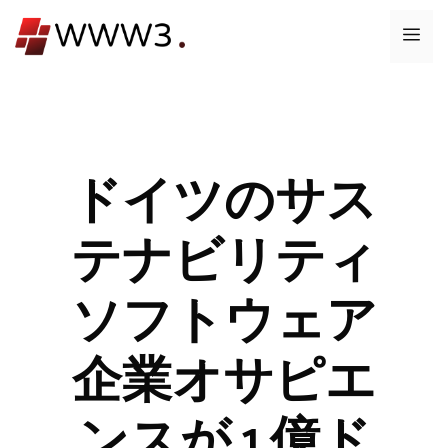
コ
メ
ン
テ
ニ
ン
ツ
ュ
へ
ス
ドイツのサス
ー
キ
ッ
テナビリティ
プ
ソフトウェア
企業オサピエ
ンスが 1 億ド