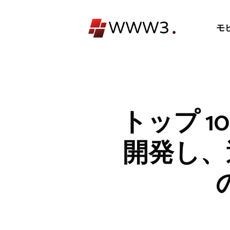
コ
ン
モ
テ
ン
ツ
へ
ス
キ
トップ 10
ッ
プ
開発し、週