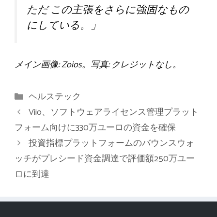
ただ
この主張をさらに強固なもの
にしている。」
メイン画像: Zoios。写真: クレジットなし。
カ
ヘルステック
テ
Viio、ソフトウェアライセンス管理プラット
ゴ
フォーム向けに330万ユーロの資金を確保
リ
投資指標プラットフォームのバウンスウォ
ー
ッチがプレシード資金調達で評価額250万ユー
ロに到達