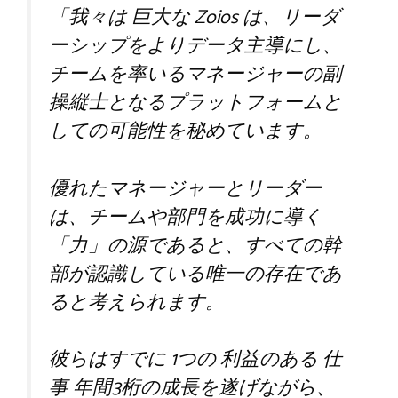
「我々は
巨大な
Zoios は、リーダ
ーシップをよりデータ主導にし、
チームを率いるマネージャーの副
操縦士となるプラットフォームと
しての可能性を秘めています。
優れたマネージャーとリーダー
は、チームや部門を成功に導く
「力」の源であると、すべての幹
部が認識している唯一の存在であ
ると考えられます。
彼らはすでに
1つの
利益のある
仕
事
年間3桁の成長を遂げながら、