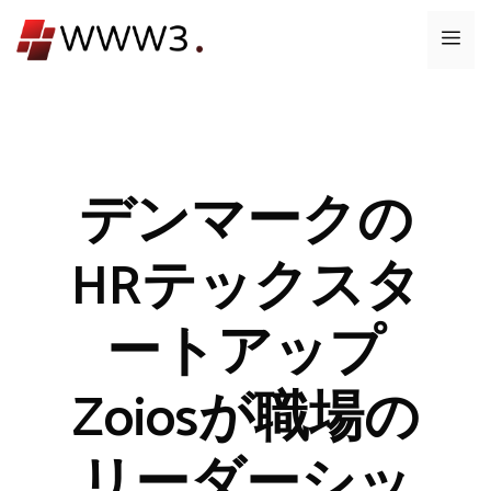
コ
メ
ン
テ
ニ
ン
ツ
ュ
へ
ス
デンマークの
ー
キ
ッ
HRテックスタ
プ
ートアップ
Zoiosが職場の
リーダーシッ