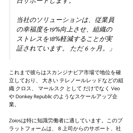
日サポートします。
当社のソリューションは、従業員
の幸福度を19%向上させ、組織の
ストレスを18%軽減することが実
証されています。
ただ
6
ヶ月。」
これまで彼らはスカンジナビア市場で地位を確
立しており、
大きい
テレノールレッドなどの組
織
クロス、
マールスク
として
だけでなく
Veo
や Donkey Republic のようなスケールアップ企
業。
Zoiosは特に知識労働者に適しています。このプ
ラットフォームは、
8
上司からのサポート、社