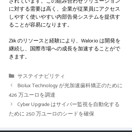
されています。この組み合わせソリューション
に対する需要は高く、企業が従業員にアクセス
しやすく使いやすい内部告発システムを提供す
ることが容易になります。
Ziik のリソースと経験により、Walor.io は開発を
継続し、国際市場への成長を加速することがで
きます。
カ
サステイナビリティ
テ
Biolux Technology が光加速歯科矯正のために
ゴ
426 万ユーロを調達
リ
Cyber​​ Upgrade はサイバー監視を自動化する
ー
ために 250 万ユーロのシードを確保