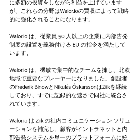
に多額の投資をしながら利益を上げています
が、これらの分野はWalor.ioの買収によって戦略
的に強化されることになります。
Walor.io は、従業員 50 人以上の企業に内部告発
制度の設置を義務付ける EU の指令を満たして
います。
Walor.io は、機敏で集中的なチームを擁し、北欧
地域で重要なプレーヤーになりました。創設者
のFrederik BinowとNikulás ÓskarssonはZiikを継続
しており、すでに記録的な速さで同社に統合さ
れています。
Walor.io は Ziik の社内コミュニケーション ソリュ
ーションを補完し、顧客がイントラネットと内
部告発システムを単一のプラットフォームに統