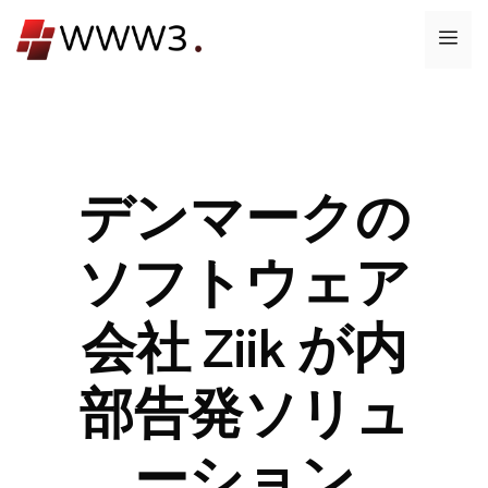
コ
メ
ン
テ
ニ
ン
ツ
ュ
へ
ス
デンマークの
ー
キ
ッ
ソフトウェア
プ
会社 Ziik が内
部告発ソリュ
ーション