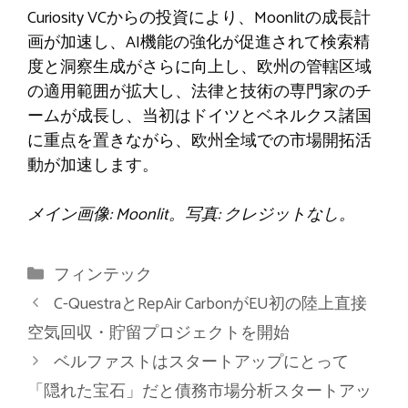
Curiosity VCからの投資により、Moonlitの成長計
画が加速し、AI機能の強化が促進されて検索精
度と洞察生成がさらに向上し、欧州の管轄区域
の適用範囲が拡大し、法律と技術の専門家のチ
ームが成長し、当初はドイツとベネルクス諸国
に重点を置きながら、欧州全域での市場開拓活
動が加速します。
メイン画像: Moonlit。写真: クレジットなし。
カ
フィンテック
テ
C-QuestraとRepAir CarbonがEU初の陸上直接
ゴ
空気回収・貯留プロジェクトを開始
リ
ベルファストはスタートアップにとって
ー
「隠れた宝石」だと債務市場分析スタートアッ