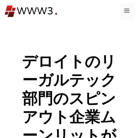
コ
メ
ン
テ
ニ
ン
ツ
ュ
へ
ス
デロイトのリ
ー
キ
ッ
ーガルテック
プ
部門のスピン
アウト企業ム
ーンリットが