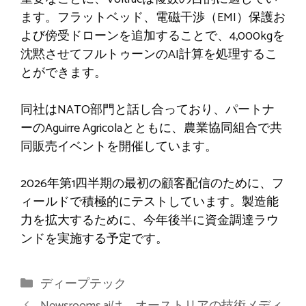
ます。フラットベッド、電磁干渉（EMI）保護お
よび傍受ドローンを追加することで、4,000kgを
沈黙させてフルトゥーンのAI計算を処理するこ
とができます。
同社はNATO部門と話し合っており、パートナ
ーのAguirre Agricolaとともに、農業協同組合で共
同販売イベントを開催しています。
2026年第1四半期の最初の顧客配信のために、フ
ィールドで積極的にテストしています。製造能
力を拡大するために、今年後半に資金調達ラウ
ンドを実施する予定です。
カ
ディープテック
テ
Newsrooms.aiは、オーストリアの技術メディ