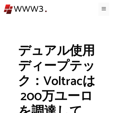
コ
メ
ン
テ
ニ
ン
ツ
ュ
へ
ス
デュアル使用
ー
キ
ッ
ディープテッ
プ
ク：Voltracは
200万ユーロ
を調達して、