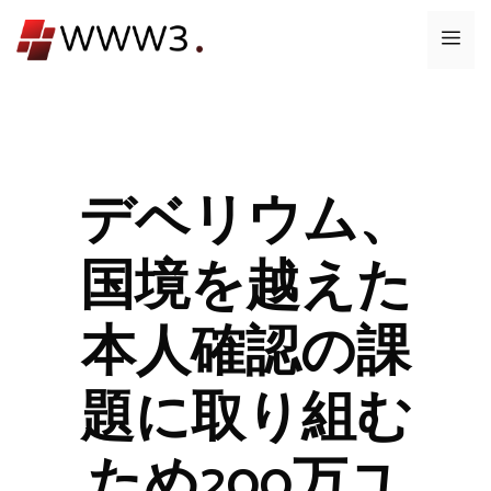
コ
メ
ン
テ
ニ
ン
ツ
ュ
へ
ス
デベリウム、
ー
キ
ッ
国境を越えた
プ
本人確認の課
題に取り組む
ため200万ユ