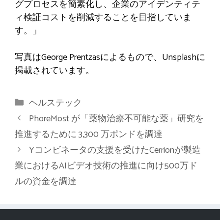
グプロセスを簡素化し、企業のアイデンティテ
ィ検証コストを削減することを目指していま
す。」
写真はGeorge Prentzasによるもので、Unsplashに
掲載されています。
カ
ヘルステック
テ
PhoreMost が「薬物治療不可能な薬」研究を
ゴ
推進するために 3,300 万ポンドを調達
リ
Yコンビネータの支援を受けたCerrionが製造
ー
業におけるAIビデオ技術の推進に向け500万ド
ルの資金を調達