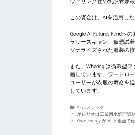
ウェリング社の創設者兼最
この資金は、AIを活用した
Google AI Futur
ラリースキャン、仮想試着
ソナライズされた服装の推
また、Whering は循
画しています。ワードロー
ユーザーが衣服の寿命を延
しています。
カ
ヘルステック
テ
ポレリオは工業用水処理資材
ゴ
Gyre Energy が AI 
リ
ー