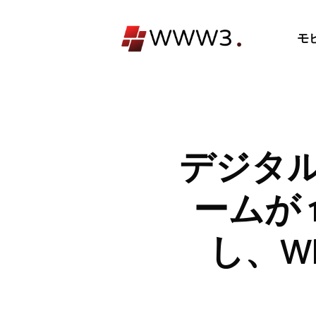
コ
ン
モ
テ
ン
ツ
へ
ス
キ
デジタル
ッ
プ
ームが 
し、Wh