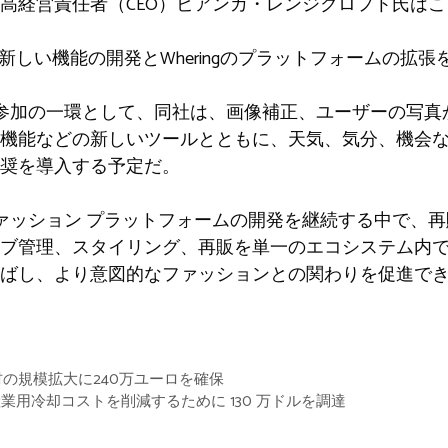
高経営責任者（CEO）ビアンカ・レンジクロフト氏は
新しい機能の開発とWheringのプラットフォームの拡
es Fundへの参加の一環として、同社は、画像補正、ユーザー
機能などの新しいツールとともに、天気、気分、機会
奨を導入する予定だ。
環型ファッション プラットフォームの開発を継続する中で
ブ管理、スタイリング、再販を単一のエコシステム内
ばし、より意図的なファッションとの関わりを促進で
の規模拡大に240万ユーロを確保
と蓄熱で産業用冷却コストを削減するために 130 万ドルを調達