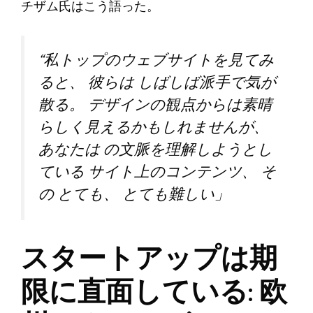
チザム氏はこう語った。
“私
トップのウェブサイトを見てみ
ると、
彼らは
しばしば派手で気が
散る。
デザインの観点からは素晴
らしく見えるかもしれませんが、
あなたは
の文脈を理解しようとし
ている
サイト上のコンテンツ、
そ
の
とても、
とても難しい
」
スタートアップは期
限に直面している: 欧