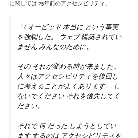
に関しては
25年前のアクセシビリティ。
「C
オービッド
本当に
という事実
を強調した。
ウェブ
構築されてい
ません
みんなのために。
その
それが変わる時が来ました。
人々はアクセシビリティを後回し
に考えることがよくあります。
し
ないでください
それを優先してく
ださい。
それで
何
だった
しようとしてい
ます
するのは
アクセシビリティを