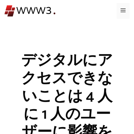
コ
メ
ン
テ
ニ
ン
ツ
ュ
へ
ス
デジタルにア
ー
キ
ッ
クセスできな
プ
いことは 4 人
に 1 人のユー
ザーに影響を