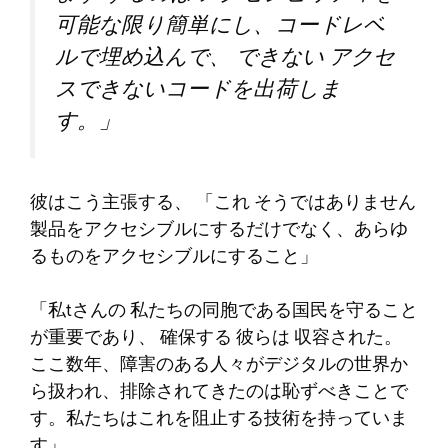
可能な限り簡単にし、コードレベ
ルで埋め込んで、
できない
アクセ
スできないコードを出荷しま
す。
」
彼はこう主張する、
「
これ
そうではありません
製品をアクセシブルにするだけでなく、あらゆ
るものをアクセシブルにすること
」
「
私
tさんの
私たちの同胞である国民を守ること
が重要であり、
確保する
彼らは
収容された
。
ここ数年、障害のある人々がデジタルの世界か
ら扱われ、排除されてきたのは恥ずべきことで
す。私たちはこれを阻止する技術を持っていま
す
」