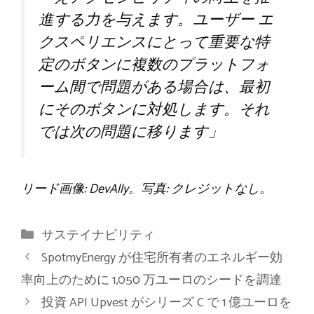
進する力を与えます。ユーザー エ
クスペリエンスにとって重要な特
定のボタンに複数のプラットフォ
ーム間で問題がある場合は、最初
にそのボタンに対処します。それ
では次の問題に移ります
」
リード画像: DevAlly。写真: クレジットなし。
カ
サステイナビリティ
テ
SpotmyEnergy が住宅所有者のエネルギー効
ゴ
率向上のために 1,050 万ユーロのシードを調達
リ
投資 API Upvest がシリーズ C で 1 億ユーロを
ー