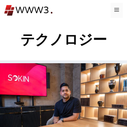
コ
メ
ン
テ
ニ
ン
テクノロジー
ツ
ュ
へ
ス
ー
キ
ッ
プ