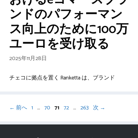
ンドのパフォーマン
ス向上のために100万
ユーロを受け取る
2025年11月28日
チェコに拠点を置く Ranketta は、ブランド
ペ
ペ
ペ
ペ
ペ
←
前へ
1
…
70
71
72
…
263
次
→
ー
ー
ー
ー
ー
ジ
ジ
ジ
ジ
ジ