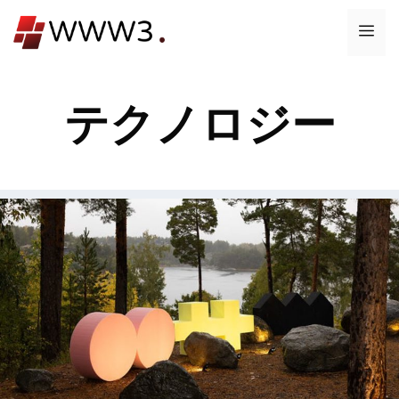
コ
メ
ン
テ
ニ
ン
テクノロジー
ツ
ュ
へ
ス
ー
キ
ッ
プ