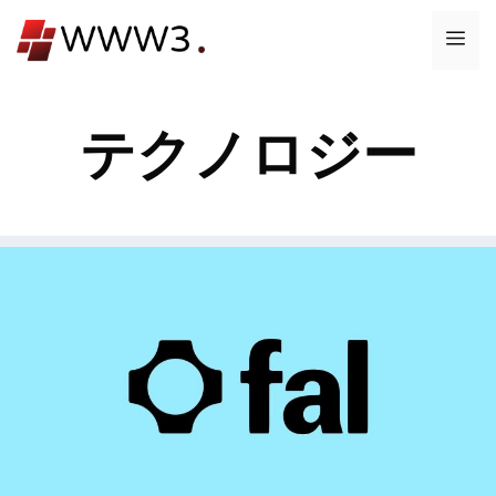
コ
メ
ン
テ
ニ
ン
テクノロジー
ツ
ュ
へ
ス
ー
キ
ッ
プ