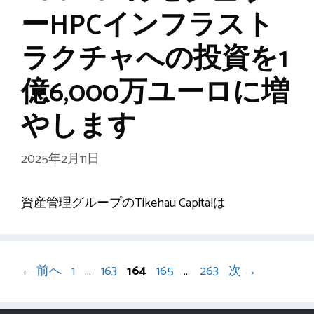
ーHPCインフラスト
ラクチャへの投資を1
億6,000万ユーロに増
やします
2025年2月11日
資産管理グループのTikehau Capitalは
ペ
ペ
ペ
ペ
ペ
←
前へ
1
…
163
164
165
…
263
次
→
ー
ー
ー
ー
ー
ジ
ジ
ジ
ジ
ジ