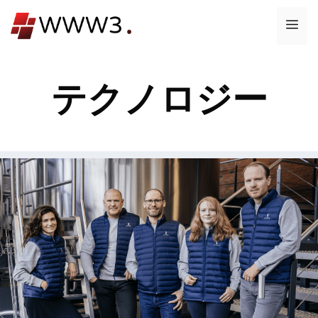
コ
メ
ン
テ
ニ
ン
テクノロジー
ツ
ュ
へ
ス
ー
キ
ッ
プ