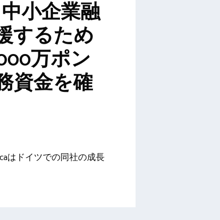
a、中小企業融
援するため
,000万ポン
務資金を確
ocaはドイツでの同社の成長