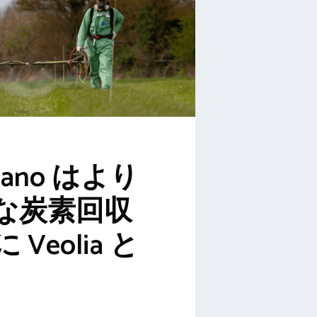
cNano はより
な炭素回収
Veolia と