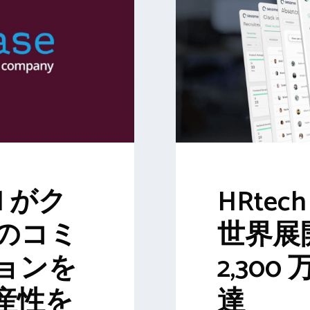
al がク
HRtech
のコミ
世界展
ョンを
2,30
産性を
達