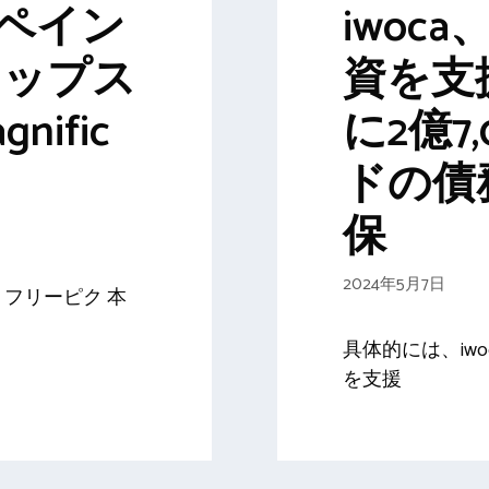
、スペイン
iwoc
像アップス
資を支
nific
に2億7
ドの債
保
2024年5月7日
フリーピク 本
具体的には、iw
を支援