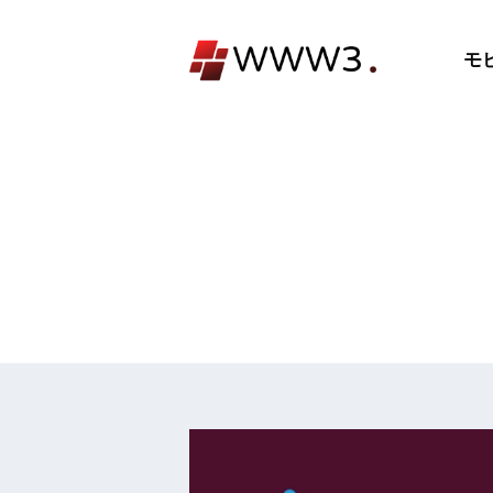
コ
ン
モ
テ
ン
ツ
へ
ス
キ
ッ
プ