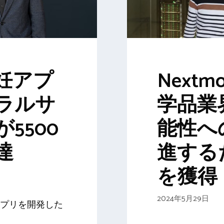
妊アプ
Nextm
ラルサ
学品業
5500
能性へ
達
進する
を獲得
2024年5月29日
プリを開発した