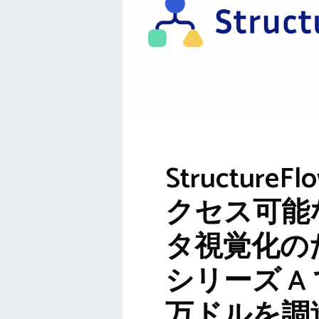
StructureF
クセス可能
タ視覚化の
シリーズ A 
万ドルを調