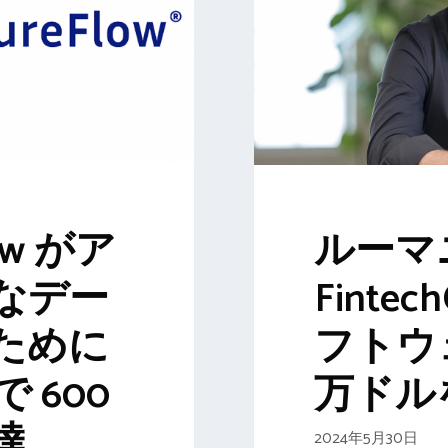
low がア
ルーマ
なデー
Finte
ために
フトウ
で 600
万ドル
達
2024年5月30日