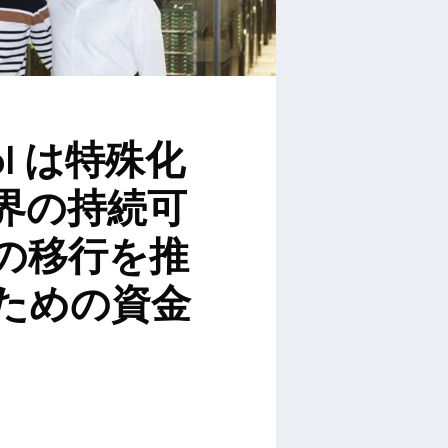
ol は特殊化
界の持続可
の移行を推
ための資金