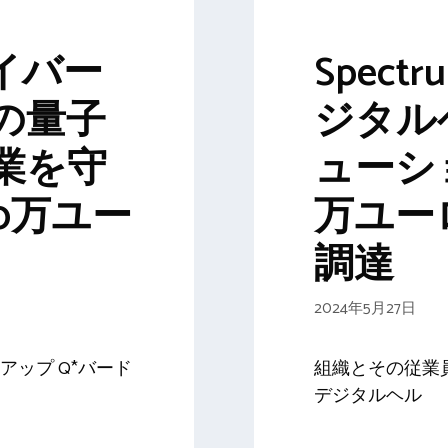
サイバー
Spectr
の量子
ジタル
業を守
ューショ
0万ユー
万ユー
調達
2024年5月27日
ップ Q*バード
組織とその従業
デジタルヘル