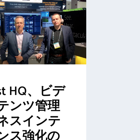
ast HQ、ビデ
テンツ管理
ネスインテ
ンス強化の