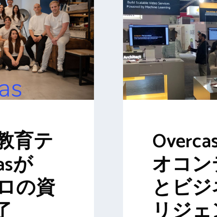
教育テ
Overc
asが
オコン
ーロの資
とビジ
了
リジェ