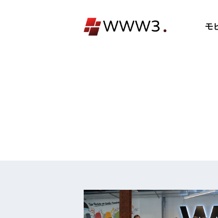
コ
ン
モ
テ
ン
ツ
へ
ス
キ
ッ
プ