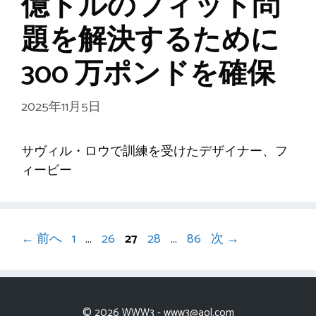
億ドルのフィット問
題を解決するために
300 万ポンドを確保
2025年11月5日
サヴィル・ロウで訓練を受けたデザイナー、フ
ィービー
ペ
ペ
ペ
ペ
ペ
←
前へ
1
…
26
27
28
…
86
次
→
ー
ー
ー
ー
ー
ジ
ジ
ジ
ジ
ジ
© 2026 WWW3 -
www3@aol.com