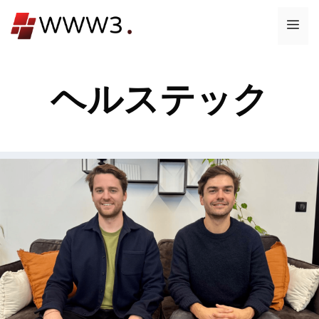
コ
メ
ン
テ
ニ
ン
ヘルステック
ツ
ュ
へ
ス
ー
キ
ッ
プ