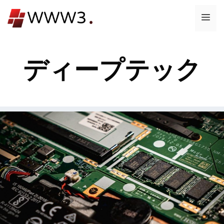
コ
メ
ン
テ
ニ
ン
ディープテック
ツ
ュ
へ
ス
ー
キ
ッ
プ