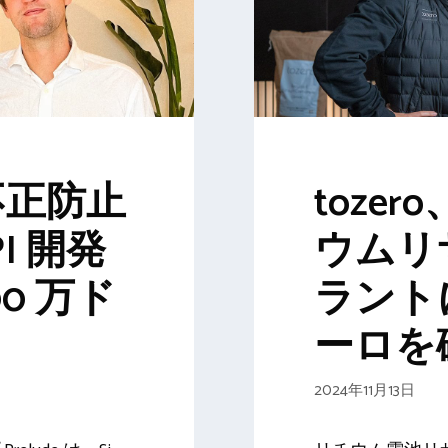
が不正防止
toze
PI 開発
ウムリ
0 万ド
ラントに
ーロを
2024年11月13日