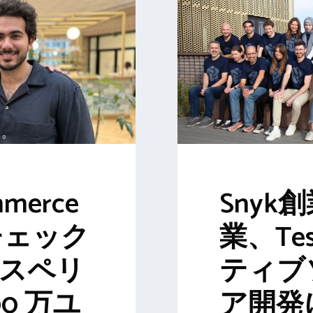
mmerce
Snyk
売チェック
業、Te
クスペリ
ティブ
0 万ユ
ア開発に