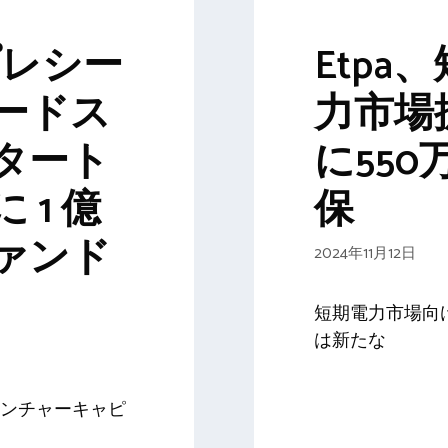
がプレシー
Etpa
ードス
力市場
タート
に55
 1 億
保
ァンド
2024年11月12日
短期電力市場向
は新たな
ンチャーキャピ