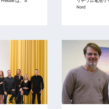
lude は、Si
リチウム電池リ
Nord