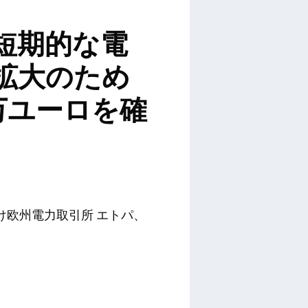
、短期的な電
拡大のため
0万ユーロを確
け欧州電力取引所 エトパ、