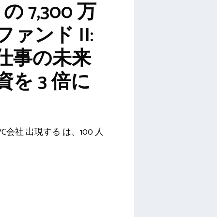
 の 7,300 万
ァンド II:
仕事の未来
を 3 倍に
会社 出現する は、100 人