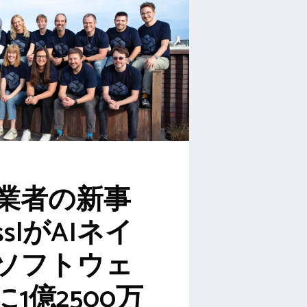
創業者の新事
sslがAIネイ
ソフトウェ
1億2500万