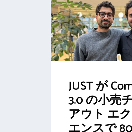
JUST が Co
3.0 の小
アウト エ
エンスで 80