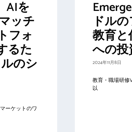
h、AIを
Emerge
Cマッチ
ドルのフ
トフォ
教育と
するた
への投資
ドルのシ
2024年11月8日
教育・職場研修VC
以
マーケットのワ