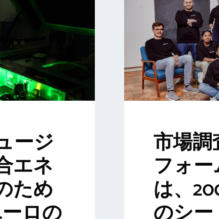
ュージ
市場調
合エネ
フォー
のため
は、2
万ユーロの
のシー