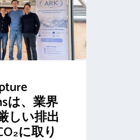
pture
ionsは、業界
厳しい排出
CO₂に取り