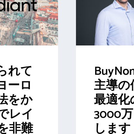
られて
BuyNo
ヨーロ
主導の
法をか
最適化
でレイ
3000
を非難
します