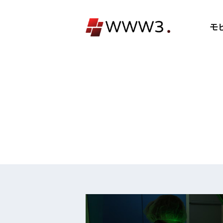
コ
ン
モ
テ
ン
ツ
へ
ス
キ
ッ
プ