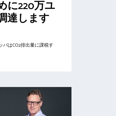
めに220万ユ
調達します
ロッパはCO2排出量に課税す