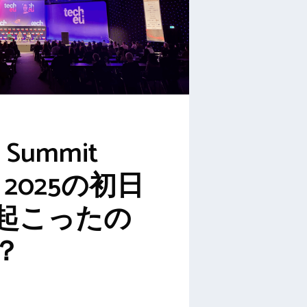
u Summit
n 2025の初日
起こったの
？