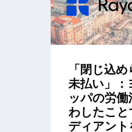
「閉じ込め
未払い」：
ッパの労働
わしたこと
ディアント