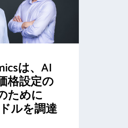
micsは、AI
価格設定の
のために
万ドルを調達