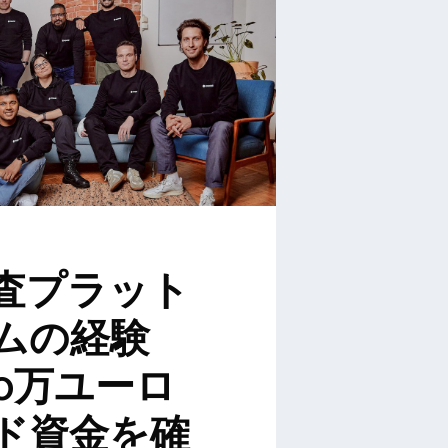
査プラット
ムの経験
00万ユーロ
ド資金を確