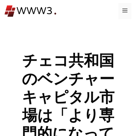
コ
メ
ン
テ
ニ
ン
ツ
ュ
へ
ス
チェコ共和国
ー
キ
ッ
のベンチャー
プ
キャピタル市
場は「より専
門的になって