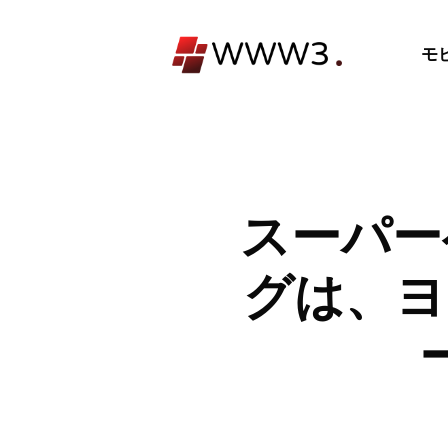
コ
ン
モ
テ
ン
ツ
へ
ス
キ
スーパー
ッ
プ
グは、ヨ