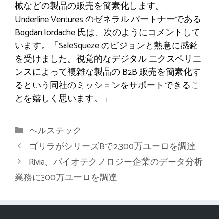
械などの製品の販売を簡素化します。
Underline Ventures のゼネラル パートナーである
Bogdan Iordache 氏は、次のようにコメントして
います。「SaleSqueze のビジョンと熱意に感銘
を受けました。視覚的なデジタル エクスペリエ
ンスによって複雑な製品の B2B 販売を簡素化す
るという同社のミッションをサポートできるこ
とを嬉しく思います。」
カ
ヘルステック
テ
ゴリラがシリーズBで2,300万ユーロを調達
ゴ
Rivia、バイオテクノロジー企業のデータ分析
リ
業務に300万ユーロを調達
ー