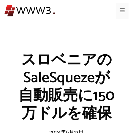
コ
メ
ン
テ
ニ
ン
ツ
ュ
へ
ス
スロベニアの
ー
キ
ッ
SaleSquezeが
プ
自動販売に150
万ドルを確保
2024年6月12日