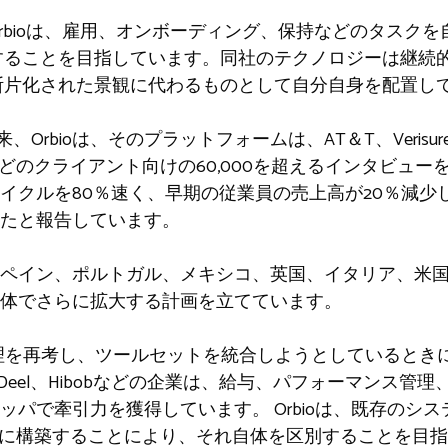
Orbioは、雇用、オンボーディング、保持などのタスクを
することを目指しています。同社のテクノロジーは継続
断片化された景観に代わるものとして自分自身を配置し
rbioは、そのプラットフォームは、AT＆T、Verisure、Hone
artup Vicioなどのクライアント向けの60,000を超えるイン
イクルを80％速く、早期の従業員の売上高が20％減少
たと報告しています。
ペイン、ポルトガル、メキシコ、英国、イタリア、米
体でさらに拡大する計画を立てています。
力管理を再考し、ツールセットを統合しようとしているとき
io、Deel、Hibobなどの企業は、給与、パフォーマンス
ッパで牽引力を獲得しています。 Orbioは、既存のシ
ブに構築することにより、それ自体を区別することを目