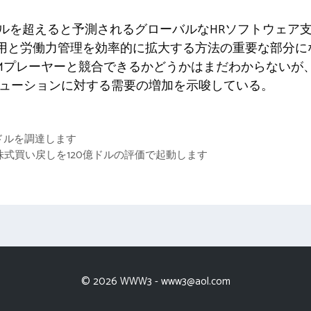
億ドルを超えると予測されるグローバルなHRソフトウェア支
業の雇用と労働力管理を効率的に拡大する方法の重要な部分
HCMプレーヤーと競合できるかどうかはまだわからないが
リューションに対する需要の増加を示唆している。
1億ドルを調達します
業員の株式買い戻しを120億ドルの評価で起動します
© 2026 WWW3 -
www3@aol.com