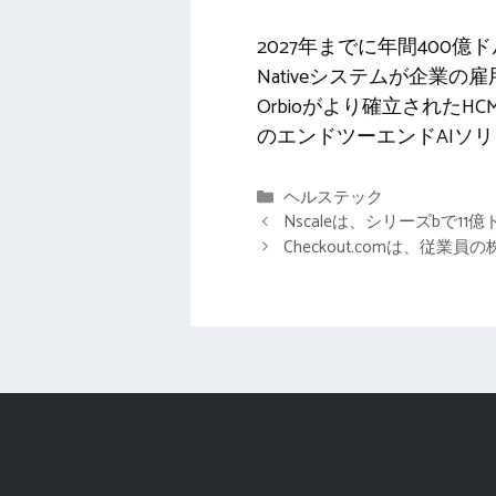
2027年までに年間400
Nativeシステムが企
Orbioがより確立された
のエンドツーエンドAIソ
カ
ヘルステック
テ
Nscaleは、シリーズbで1
ゴ
Checkout.comは、従
リ
ー