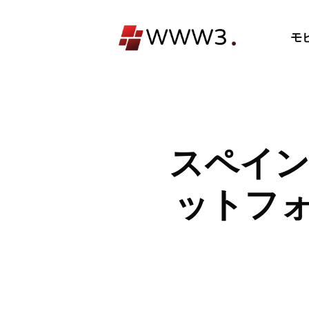
コ
ン
モ
テ
ン
ツ
へ
ス
キ
スペインのO
ッ
プ
ットフォ