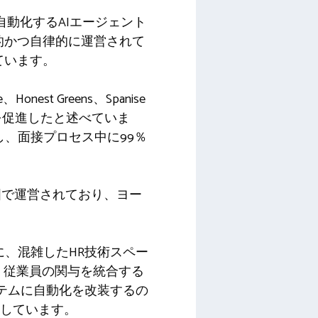
自動化するAIエージェント
的かつ自律的に運営されて
ています。
st Greens、Spanise
タビューを促進したと述べていま
し、面接プロセス中に99％
国で運営されており、ヨー
に、混雑したHR技術スペー
管理、従業員の関与を統合する
ステムに自動化を改装するの
指しています。