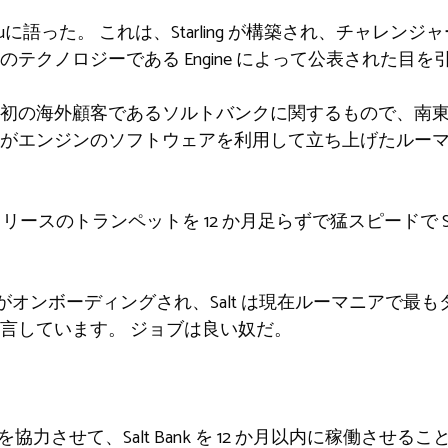
euに語った。 これは、Starling が構築され、チャレン
テクノロジーである Engine によって公表された目
初の海外顧客であるソルトバンクに関するもので、南
がエンジンのソフトウェアを利用して立ち上げたルー
ス リリースのトランペットを 12 か月足らずで猛スピードで 
人の顧客がオンボーディングされ、Salt は現在ルーマニアで
言しています。 ジョブは良い奴だ。
 チームを協力させて、Salt Bank を 12 か月以内に稼働