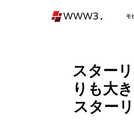
コ
ン
モ
テ
ン
ツ
へ
ス
キ
スターリ
ッ
プ
りも大き
スターリ