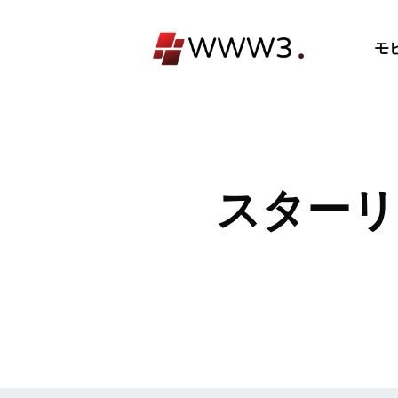
コ
ン
モ
テ
ン
ツ
へ
ス
キ
スターリ
ッ
プ