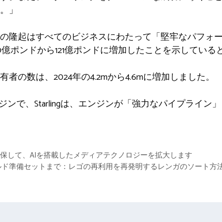
。」
益の隆起はすべてのビジネスにわたって「堅牢なパフォ
0億ポンドから121億ポンドに増加したことを示している
者の数は、2024年の4.2mから4.6mに増加しました。
ネスエンジンで、Starlingは、エンジンが「強力なパイプラ
確保して、AIを搭載したメディアテクノロジーを拡大します
ルド準備セットまで：レゴの再利用を再発明するレンガのソート方