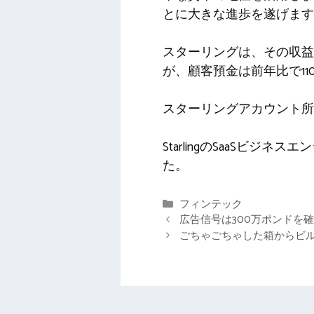
とに大きな進歩を遂げます
スターリングは、その収
が、顧客預金は前年比で11
スターリングアカウント所有
StarlingのSaaSビジ
た。
カ
フィンテック
テ
広告信号は300万ポンドを
ゴ
ごちゃごちゃした箱からビ
リ
ー