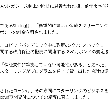
のレガシー規制上の問題に見舞われた後、前年比26％減少
あるStarlingは、「衝撃的に緩い」金融スクリーニ
0万ポンドの罰金を科されました。
、コビッドパンデミック中に政府のバウンスバックロ
関する政府保証の撤廃に関連する2820万ポンドの規定
「保証要件に準拠していない可能性がある」と述べた
ターリングがプログラムを通じて貸し出した合計1.8億
されたローンは、その期間にスターリングのビジネス
ovid期間貸付についての精査に直面しました。