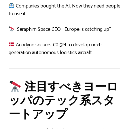
Companies bought the AI. Now they need people
to use it
Seraphim Space CEO: “Europe is catching up”
Acodyne secures €2.5M to develop next-
generation autonomous logistics aircraft
注目すべきヨーロ
ッパのテック系スタ
ートアップ