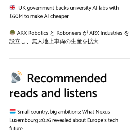
UK government backs university AI labs with
£60M to make AI cheaper
ARX Robotics と Roboneers が ARX Industries を
設立し、無人地上車両の生産を拡大
Recommended
reads and listens
Small country, big ambitions: What Nexus
Luxembourg 2026 revealed about Europe’s tech
future