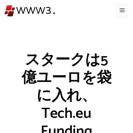
コ
メ
ン
テ
ニ
ン
ツ
ュ
へ
ス
スタークは5
ー
キ
ッ
億ユーロを袋
プ
に入れ、
Tech.eu
Funding