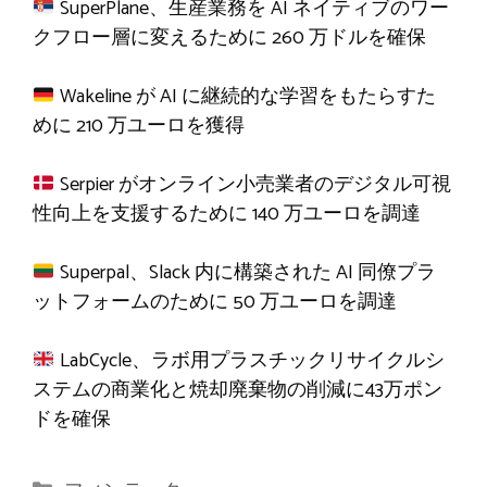
SuperPlane、生産業務を AI ネイティブのワー
クフロー層に変えるために 260 万ドルを確保
Wakeline が AI に継続的な学習をもたらすた
めに 210 万ユーロを獲得
Serpier がオンライン小売業者のデジタル可視
性向上を支援するために 140 万ユーロを調達
Superpal、Slack 内に構築された AI 同僚プラ
ットフォームのために 50 万ユーロを調達
LabCycle、ラボ用プラスチックリサイクルシ
ステムの商業化と焼却廃棄物の削減に43万ポン
ドを確保
カ