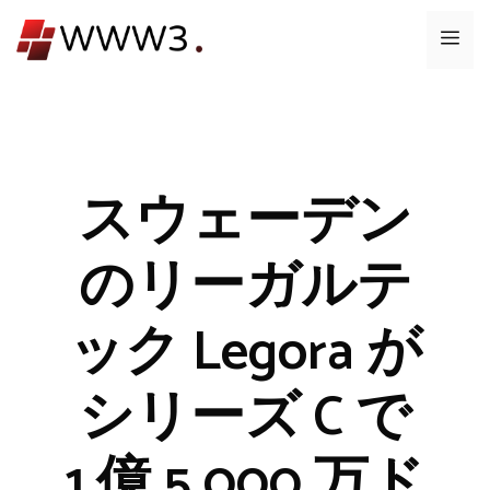
コ
メ
ン
テ
ニ
ン
ツ
ュ
へ
ス
スウェーデン
ー
キ
ッ
のリーガルテ
プ
ック Legora が
シリーズ C で
1 億 5,000 万ド