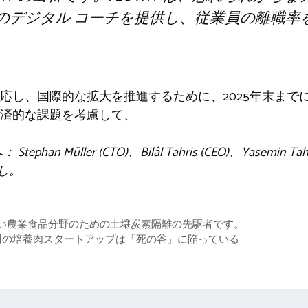
スのデジタル コーチを提供し、従業員の離職率を
応し、国際的な拡大を推進するために、2025年末までに
済的な課題を考慮して、
へ：
Stephan Müller (CTO)、Bilâl Tahris (CEO)、Yasemin T
なし。
優しい農業食品分野のための土壌炭素隔離の先駆者です。
州の培養肉スタートアップは「死の谷」に陥っている