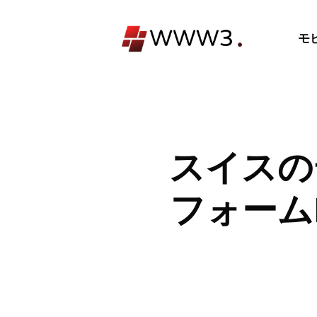
コ
ン
モ
テ
ン
ツ
へ
ス
キ
スイスの
ッ
プ
フォームF