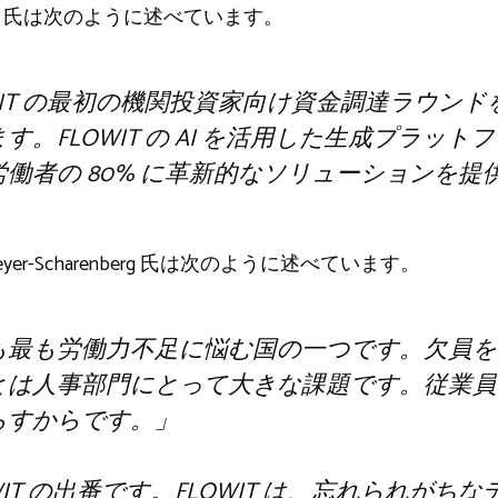
no Zanon 氏は次のように述べています。
WIT の最初の機関投資家向け資金調達ラウン
。FLOWIT の AI を活用した生成プラッ
働者の 80% に革新的なソリューションを提
ander Meyer-Scharenberg 氏は次のように述べています。
も最も労働力不足に悩む国の一つです。欠員を
とは人事部門にとって大きな課題です。従業員
らすからです。」
WIT の出番です。FLOWIT は、忘れられが