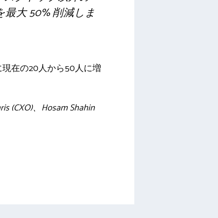
最大 50% 削減しま
現在の20人から50人に増
ahris (CXO)、Hosam Shahin