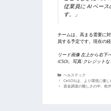
従業員に AI ベー
す。」
チームは、高まる需要に対
員する予定です。現在の経
リード画像
左上から右下
(CSO)。写真: クレジット
カ
ヘルステック
テ
CinSOILは、より環境に
ゴ
資金調達の難しさの中、欧
リ
ー