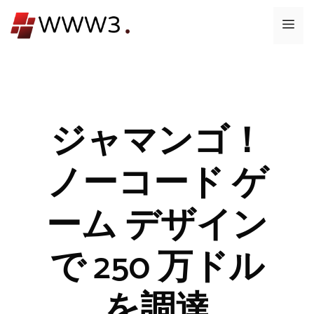
コ
メ
ン
テ
ニ
ン
ツ
ュ
へ
ス
ジャマンゴ！
ー
キ
ッ
ノーコード ゲ
プ
ーム デザイン
で 250 万ドル
を調達