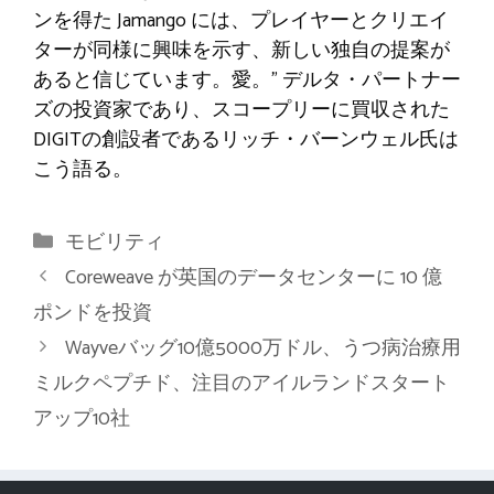
ンを得た Jamango には、プレイヤーとクリエイ
ターが同様に興味を示す、新しい独自の提案が
あると信じています。愛。” デルタ・パートナー
ズの投資家であり、スコープリーに買収された
DIGITの創設者であるリッチ・バーンウェル氏は
こう語る。
カ
モビリティ
テ
Coreweave が英国のデータセンターに 10 億
ゴ
ポンドを投資
リ
Wayveバッグ10億5000万ドル、うつ病治療用
ー
ミルクペプチド、注目のアイルランドスタート
アップ10社