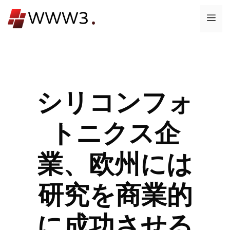
コ
メ
ン
テ
ニ
ン
ツ
ュ
へ
ス
シリコンフォ
ー
キ
ッ
トニクス企
プ
業、欧州には
研究を商業的
に成功させる