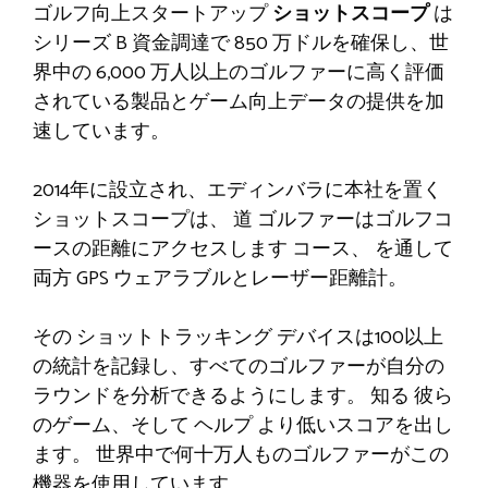
ゴルフ向上スタートアップ
ショットスコープ
は
シリーズ B 資金調達で 850 万ドルを確保し、世
界中の 6,000 万人以上のゴルファーに高く評価
されている製品とゲーム向上データの提供を加
速しています。
2014年に設立され、エディンバラに本社を置く
ショットスコープは、
道
ゴルファーはゴルフコ
ースの距離にアクセスします
コース、
を通して
両方
GPS ウェアラブルとレーザー距離計。
その
ショットトラッキング
デバイスは100以上
の統計を記録し、すべてのゴルファーが自分の
ラウンドを分析できるようにします。
知る
彼ら
のゲーム、そして
ヘルプ
より低いスコアを出し
ます。
世界中で何十万人ものゴルファーがこの
機器を使用しています。