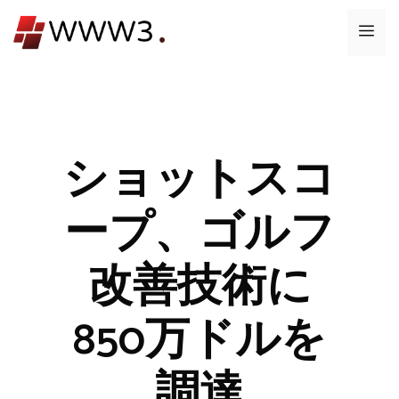
コ
メ
ン
テ
ニ
ン
ツ
ュ
へ
ス
ショットスコ
ー
キ
ッ
ープ、ゴルフ
プ
改善技術に
850万ドルを
調達