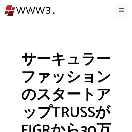
コ
メ
ン
テ
ニ
ン
ツ
ュ
へ
ス
サーキュラー
ー
キ
ッ
ファッション
プ
のスタートア
ップTRUSSが
FIGRから30万