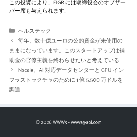
この投資により、FIGR には取締役会のオブザー
バー席も与えられます。
カ
ヘルステック
テ
毎年、数十億ユーロの公的資金が未使用の
ゴ
ままになっています。このスタートアップは補
リ
助金の官僚主義を終わらせたいと考えている
ー
Nscale、AI 対応データセンターと GPU イン
フラストラクチャのために 1 億 5,500 万ドルを
調達
© 2026 WWW3 -
www3@aol.com